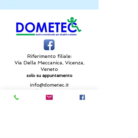
Riferimento filiale:
Via Della Meccanica, Vicenza,
Veneto
solo su appuntamento
info@dometec.it
tel.
3891881171
P.iva
04732010287
Richiedi informazioni qui