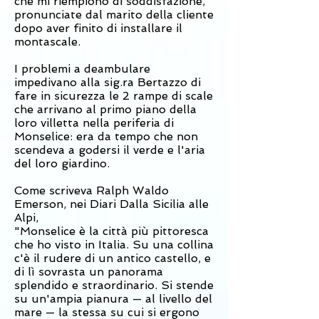
che mi riempiono di soddisfazione,
pronunciate dal marito della cliente
dopo aver finito di installare il
montascale.
I problemi a deambulare
impedivano alla sig.ra Bertazzo di
fare in sicurezza le 2 rampe di scale
che arrivano al primo piano della
loro villetta nella periferia di
Monselice: era da tempo che non
scendeva a godersi il verde e l'aria
del loro giardino.
Come scriveva
Ralph Waldo
Emerson
, nei Diari Dalla Sicilia alle
Alpi,
"Monselice è la città più pittoresca
che ho visto in Italia. Su una collina
c'è il rudere di un antico castello, e
di lì sovrasta un panorama
splendido e straordinario. Si stende
su un'ampia pianura — al livello del
mare — la stessa su cui si ergono