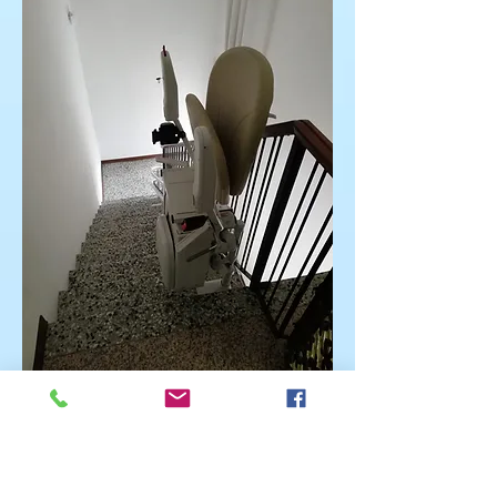
In alto la guida arriva a filo
pavimento, con la poltroncina che
può girare di 90 gradi a sinistra e,
dopo il blocco in quella posizione, è