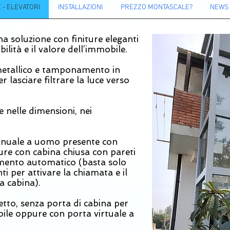
- ELEVATORI
INSTALLAZIONI
PREZZO MONTASCALE?
NEWS
na soluzione con finiture eleganti
bilità e il valore dell’immobile.
o metallico e tamponamento in
r lasciare filtrare la luce verso
nelle dimensioni, nei
nuale a uomo presente con
re con cabina chiusa con pareti
amento
automatico (basta solo
i per attivare la chiamata e il
 cabina).
etto, senza porta di cabina per
bile oppure con porta virtuale a