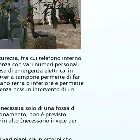
urezza, fra cui telefono interno
nza con vari numeri personali
esa di emergenza elettrica: in
atteria tampone permette di far
iano terra o inferiore e permette
senza nessun intervento di un
ecessita solo di una fossa di
zionamento, non è previsto
in alto (necessario invece per
vari piani, sia in esterni che