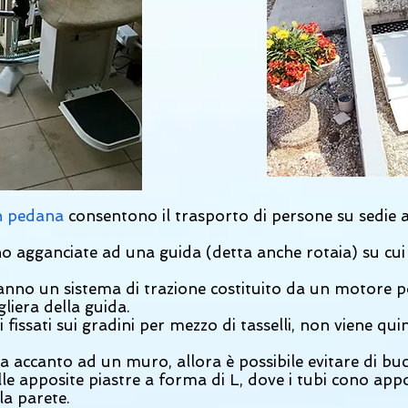
n pedana
consentono il trasporto di persone su sedie a 
o agganciate ad una guida (detta anche rotaia) su cui
no un sistema di trazione costituito da un motore po
liera della guida.
 fissati sui gradini per mezzo di tasselli, non viene qui
ra accanto ad un muro, allora è possibile evitare di bu
e apposite piastre a forma di L, dove i tubi cono appogg
la parete.