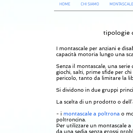
HOME
CHI SIAMO
MONTASCALE 
tipologie 
I montascale per anziani e disa
capacità motoria lungo una sca
Senza il montascale, una serie d
giochi, salti, prime sfide per ch
pericolo, tanto da limitare la l
Si dividono in due gruppi prin
La scelta di un prodotto o del
- i
montascale a poltrona
o mon
poltroncina.
Per utilizzare un montascale a 
da una sedia senza grossi prob