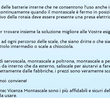
delle batterie interne che ne consentono l'uso anche in
 continuamente quando il montascale è fermo in posizi
ivo della rotaia deve essere presente una presa elettri
er trovare insieme la soluzione migliore alle Vostre esi
 ad ogni percorso delle scale, che siano dritte o che s
ttolo intermedio o scale a chiocciola.
di servoscala, montascale a poltrona, montascale a p
ia da interno che da esterno, saliscale per aiutarvi a far
irettamente d
alle fabbriche, i prezzi sono veramente sc
noi: conviene!
ec Vicenza Montascale sono i più affidabili e sicuri de
da usare.