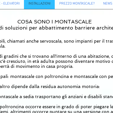
- ELEVATORI
INSTALLAZIONI
PREZZO MONTASCALE?
NEWS
COSA SONO I MONTASCALE
di soluzioni per abbattimento barriere archit
bili, chiamati anche servoscala, sono impianti per il tr
la.
i gradini che si trovano all'interno di una abitazione,
i c'è cresciuto, in età adulta possono diventare motivo d
ibertà di movimento in casa propria.
cipali: montascale con poltroncina e montascale con p
l’altro dipende dalla residua autonomia motoria:
tascale a sedia trasportano gli anziani e disabili st
poltroncina occorre essere in grado di poter piegare le 
lemi, altrimenti occorre puntare su una versione con a