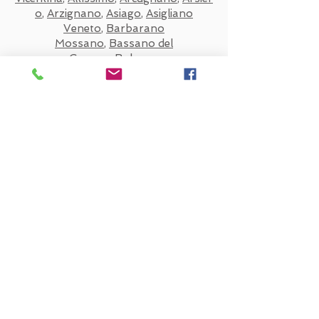
o
,
Arzignano
,
Asiago
,
Asigliano
Veneto
,
Barbarano
Mossano
,
Bassano del
Grappa
,
Bolzano
Vicentino
,
Breganze
,
Brendola
,
Bressa
nvido
,
Brogliano
,
Caldogno
,
Caltrano
,
Calvene
,
Camisano
Vicentino
,
Campiglia dei
Berici
,
Carrè
,
Cartigliano
,
Cassola
,
Cas
tegnero
,
Castelgomberto
,
Chiampo
,
C
hiuppano
,
Cogollo del
Cengio
,
Colceresa
,
Cornedo
Vicentino
,
Costabissara
,
Creazzo
,
Cre
spadoro
,
Dueville
,
Enego
,
Fara
Vicentino
,
Foza
,
Gallio
,
Gambellara
,
G
ambugliano
,
Grisignano di
Zocco
,
Grumolo delle Abbadesse
,
Isola
Vicentina
,
Laghi
,
Lastebasse
,
Longare
,
Lonigo
,
Lugo di Vicenza
,
Lusiana
Conco
,
Malo
,
Marano
Vicentino
,
Marostica
,
Monte di