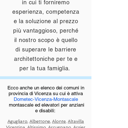
in cui ti forniremo
esperienza, competenza
e la soluzione al prezzo
più vantaggioso, perché
il nostro scopo è quello
di superare le barriere
architettoniche per te e
per la tua famiglia.
Ecco anche un elenco dei comuni in
provincia di Vicenza su cui è attiva
Dometec-Vicenza-Montascale
montascale ed elevatori per anziani
e disabili:
Agugliaro
,
Albettone
,
Alonte
,
Altavilla
Vicentina
,
Altissimo
,
Arcugnano
,
Arsier