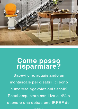
Come posso
risparmiare?
Sapevi che, acquistando un
montascale per disabili, ci sono
numerose agevolazioni fiscali?
Potrai acquistare con l’Iva al 4% e
ottenere una detrazione IRPEF del